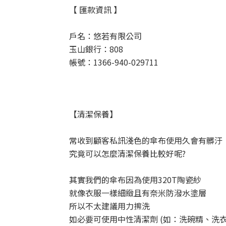
【 匯款資訊 】
戶名：悠若有限公司
玉山銀行：808
帳號：1366-940-029711
【清潔保養】
常收到顧客私訊淺色的傘布使用久會有髒汙
究竟可以怎麼清潔保養比較好呢
?
其實我們的傘布因為使用
320T
陶瓷紗
就像衣服一樣細緻且有奈米防潑水塗層
所以不太建議用力擦洗
如必要可使用中性清潔劑
(
如：洗碗精、洗