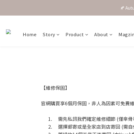
🍂 A
Home
Story
Product
About
Magzi
【維修保固】
官網購買享6個月保固，非人為因素可免費維
1.
需先私訊我們確定維修細節 (僅傘骨
2.
選擇郵寄或是全家店到店寄回
(
需自