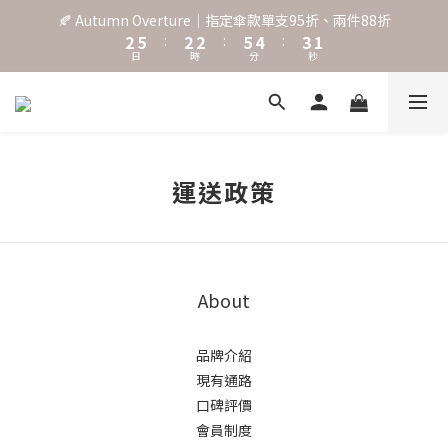
2
3
6
3
3
6
5
4
🍂 Autumn Overture｜指定傘款單支95折、兩件88折
˖⋆꙳𝜗𝜚꙳. Shefa 沃野棕4款 全新上市˖⋆꙳𝜗𝜚꙳
1
2
5
:
2
2
:
5
4
:
3
日
時
分
秒
0
1
4
1
1
4
3
2
0
3
0
0
3
2
1
2
2
1
0
‧⁺ ⊹˚. 台灣地區任選兩支傘免運 ⁺ ⊹˚.
1
1
0
0
0
˖⋆꙳𝜗𝜚꙳. Shefa 沃野棕4款 全新上市˖⋆꙳𝜗𝜚꙳
運送政策
About
品牌介紹
現有通路
口碑評價
會員制度