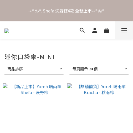
7
6
6
7
8
6
5
5
6
7
˖⋆꙳𝜗𝜚꙳. Shefa 沃野棕4款 全新上市˖⋆꙳𝜗𝜚꙳
˖⋆꙳𝜗𝜚꙳. Shefa 沃野棕4款 全新上市˖⋆꙳𝜗𝜚꙳
5
9
4
4
5
6
4
8
3
3
9
4
5
3
7
2
2
8
3
4
🍂 Autumn Overture｜指定傘款單支95折、兩件88折
2
6
:
1
9
:
1
7
:
2
3
日
時
分
秒
1
5
0
8
0
6
1
2
0
4
7
5
0
1
3
6
4
0
‧⁺ ⊹˚. 台灣地區任選兩支傘免運 ⁺ ⊹˚.
迷你口袋傘-MINI
2
5
3
1
4
2
商品排序
每頁顯示 24 個
0
3
1
˖⋆꙳𝜗𝜚꙳. Shefa 沃野棕4款 全新上市˖⋆꙳𝜗𝜚꙳
2
0
1
0