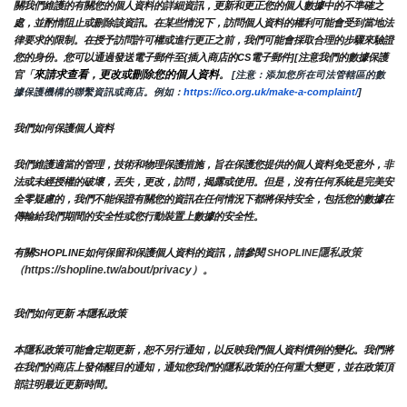
關我們維護的有關您的個人資料的詳細資訊，更新和更正您的個人數據中的不準確之
處，並酌情阻止或刪除該資訊。在某些情況下，訪問個人資料的權利可能會受到當地法
律要求的限制。在授予訪問許可權或進行更正之前，我們可能會採取合理的步驟來驗證
您的身份。您可以通過發送電子郵件至{插入商店的CS電子郵件][注意我們的數據保護
來請求查看，更改或刪除您的個人資料
官「
。
 [注意：添加您所在司法管轄區的數
據保護機構的聯繫資訊或商店。例如：
https://ico.org.uk/make-a-complaint/
]
我們如何保護個人資料
我們維護適當的管理，技術和物理保護措施，旨在保護您提供的個人資料免受意外，非
法或未經授權的破壞，丟失，更改，訪問，揭露或使用。但是，沒有任何系統是完美安
全零疑慮的，我們不能保證有關您的資訊在任何情況下都將保持安全，包括您的數據在
傳輸給我們期間的安全性或您行動裝置上數據的安全性。
隱私政策 
有關SHOPLINE如何保留和保護個人資料的資訊，請參閱 
SHOPLINE
（https://shopline.tw/about/privacy）。 
我們如何更新 本隱私政策 
本隱私政策可能會定期更新，恕不另行通知，以反映我們個人資料慣例的變化。我們將
在我們的商店上發佈醒目的通知，通知您我們的隱私政策的任何重大變更，並在政策頂
部註明最近更新時間。