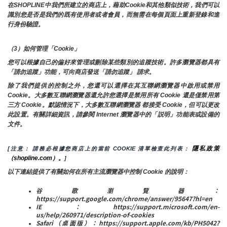
在SHOPLINE中我們所建立的商店上，藉助Cookie和其他類似技術，我們可以
識別您是否是我們的既有使用者或者會員，而無需在每個頁面上重新登錄和進
行身份驗證。
（3）如何管理「Cookie」
您可以根據自己的偏好來管理或刪除某些類別的追蹤技術。許多瀏覽器都具有
「請勿追蹤」功能，可向商店發送「請勿追蹤」 請求。
除了我們提供的控制之外，您還可以選擇在其互聯網瀏覽器中啟用或禁用
Cookie。大多數互聯網瀏覽器還允許您選擇是禁用所有 Cookie 還是僅禁用第
三方 Cookie。默認情況下，大多數互聯網瀏覽器 都接受 Cookie，但可以更改
此設置。有關詳細資訊，請參閱 Internet 瀏覽器中的「説明」功能表或設備的
文件。
隱私政策
[注意： 請務必根據您商店上的當前 COOKIE 清單檢查此列表： 
（shopline.com）。
]
以下連結提供了有關如何在所有主流瀏覽器中控制 Cookie 的說明：
谷歌瀏覽器：
https://support.google.com/chrome/answer/95647?hl=en
IE：https://support.microsoft.com/en-
us/help/260971/description-of-cookies
Safari（桌面版）：https://support.apple.com/kb/PH5042?