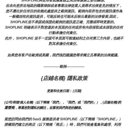
SHOPLINE與使用者或瀏覽器
之
間法律服務之委任關係。
在未向您所在地區的職業律師或者專業法律從業人員尋求法律意見的情況下，
您不應出於任何目的依賴此處提供之範例資訊。範例內容所包含的資訊僅作為
一般概括性的資訊提供，可能反映也可能未反映出最新的法律發展;因此，
SHOPLINE並不承諾或保證此範例的資訊是正確、完整或即時更新的。 
SHOPLINE 明確表示不對您基於本頁面的任何或所有內容採取或未採取的任何
行動承擔任何責任。
此外， SHOPLINE 並不一定認可本頁面可能連結到之任何第三方內容，也絕不
對其承擔任何責任。
如果您有客戶在歐洲或美國，我們強烈建議您尋求獨立且專業的法律建議。
--------------範例----------------
{店鋪名稱} 隱私政策
更新和生效日期： [日期]
}的
{公司/商號/個人名稱}（以下簡稱「我們」，「我們」或「我們的」），{店舖名稱
運營商
，尊重您對隱私的關注，並重視我們與您的關係。 
當您訪問由我們的 SaaS 服務提供者 SHOPLINE（以下簡稱「SHOPLINE」）
授權我們建立的商店（以下簡稱「商店」）時，我們可能會蒐集和處理、利用