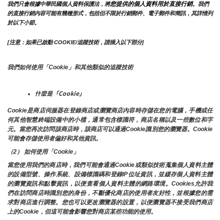
您提供的個人資料用於直接行銷
我們只會根據中華民國個人資料保護法，將
。我們
的直接行銷內容可能有幾種形式，包括但不限於行銷郵件、電子郵件和簡訊，其詳情列
於以下小節。
[注意：如果已啟動 COOKIE/追蹤技術，請插入以下部分]
我們如何使用「Cookie」和其他類似的追蹤技術
什麼是「Cookie」
Cookie是商店伺服器在登錄商店或瀏覽商店內容時存儲在您的電腦，手機或任
何其他智慧終端設備中的小檔，通常包含標識符，商店名稱以及一些數位和字
元。當您再次訪問該商店時，該商店可以通過Cookie識別您的瀏覽器。Cookie 
可能會存儲使用者偏好和其他資訊。
（2） 如何使用「Cookie」
當您使用我們的商店時，我們可能會通過Cookie或類似技術蒐集個人資料主體
的設備型號、操作系統、設備標識碼和登錄IP位址資訊，並緩存個人資料主體
的瀏覽資訊和點擊資訊，以便查看個人資料主體的網路環境。Cookies允許我
們在訪問商店時識別您的身份，不斷優化商店的使用者友好性，並根據您的需
求對商店進行調整。您也可以更改瀏覽器的設置，以便瀏覽器不接受我們商店
上的Cookie，但這可能會影響您對商店某些功能的使用。