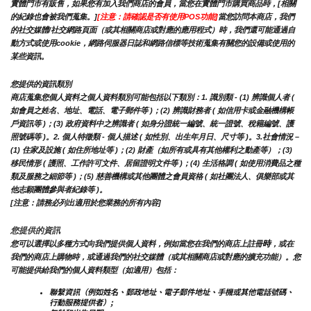
實體門市有販售，如果您有加入我們商店的會員，當您在實體門市購買商品時，[相關
的紀錄也會被我們蒐集。]
[注意：請確認是否有使用POS功能]
當您訪問本商店，我們
的社交媒體/社交網路頁面（或其相關商店或對應的應用程式）時，我們還可能通過自
動方式或使用cookie，網路伺服器日誌和網路信標等技術蒐集有關您的設備或使用的
某些資訊。
您提供的資訊類別
商店蒐集您個人資料之個人資料類別可能包括以下類別：1. 識別類 - (1) 辨識個人者 ( 
如會員之姓名、地址、電話、電子郵件等 )；(2) 辨識財務者 ( 如信用卡或金融機構帳
戶資訊等 )；(3) 政府資料中之辨識者 ( 如身分證統一編號、統一證號、稅籍編號、護
照號碼等 )。2. 個人特徵類 - 個人描述 ( 如性別、出生年月日、尺寸等 )。3.社會情況 – 
(1) 住家及設施 ( 如住所地址等 )；(2) 財產（如所有或具有其他權利之動產等）；(3) 
移民情形 ( 護照、工作許可文件、居留證明文件等 )；(4) 生活格調 ( 如使用消費品之種
類及服務之細節等 )；(5) 慈善機構或其他團體之會員資格 ( 如社團法人、俱樂部或其
他志願團體參與者紀錄等 )。
[注意：請務必列出適用於您業務的所有內容]
您提供的資訊
時
您可以選擇以多種方式向我們提供個人資料，例如當您在我們的商店上註冊
，或在
我們的商店上購物時，或通過我們的社交媒體（或其相關商店或對應的擴充功能）。您
可能提供給我們的個人資料類型（如適用）包括：
聯繫資訊（例如姓名、郵政地址、電子郵件地址、手機或其他電話號碼、
行動服務提供者）;