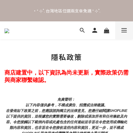
0
5
1
2
0
4
0
1
˖⋆꙳𝜗𝜚꙳. Shefa 沃野棕4款 全新上市˖⋆꙳𝜗𝜚꙳
‧⁺ ⊹˚. 台灣地區任選兩支傘免運 ⁺ ⊹˚.
3
0
2
1
˖⋆꙳𝜗𝜚꙳. Shefa 沃野棕4款 全新上市˖⋆꙳𝜗𝜚꙳
0
隱私政策
商店建置中，以下資訊為尚未更新，實際政策仍需
與商家聯繫確認。
免責聲明： 
以下內容僅供參考，不構成廣告、招攬或法律建議。
在發佈如下政策之前，您應該諮詢獨立的法律意見。您應仔細閱讀SHOPLINE
以下提供的資訊，並根據您的實際需要修改，刪除或添加所有和任何條款及內
容。令您接觸以下範例內容或此處包含的任何連結並非旨在令您使用或傳輸此
類內容和資訊，也非旨在令您接收這些內容和資訊，更近一步，並不構成