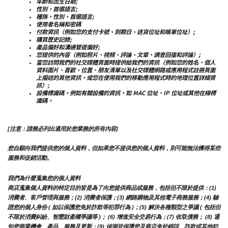
年齡和出生日期;
性別，首選語言;
種族，性別，首選語言;
使用者名稱和密碼
付款資訊（例如您的支付卡號、到期日、送貨位址和帳單位址）;
購買歷史記錄;
產品偏好和溝通管道偏好;
您提供的內容（例如照片、視頻、評論、文章、調查回復和評論）;
當您訪問我們的社交媒體頁面時提供給我們的資訊（例如您的姓名、個人
資料圖片、喜歡、位置、朋友清單以及社交媒體網路或應用程式註冊頁面
上描述的其他資訊，或您在使用我們的移動應用程式時的地理位置詳細資
訊）;
設備標識碼，例如有關設備的資訊，如 MAC 位址、IP 位址或其他在線標
識碼。
[注意：請務必列出適用於您業務的所有內容]
您自願向我們提供您的個人資料，但如果您不提供您的個人資料，則可能無法獲得某些
服務和促銷活動。
我們為什麼蒐集您的個人資料
商店蒐集個人資料的特定目的皆是為了向您提供商品或服務，包括但不限於提供：(1) 
消費者、客戶管理與服務；(2) 消費者保護；(3) 網路購物及其他電子商務服務；(4) 驗
證您的個人身份 ( 如以保護您免於詐欺等犯罪行為 )；(5) 解決各種類型之爭議 ( 包括但
不限於消費糾紛、智慧財產權爭議等 )； (6) 增進安全交易行為；(7) 收取債務； (8) 通
知您商業機會、產品、服務及更新；(9) 偵測並保護您及商店免於錯誤、詐欺或其他犯