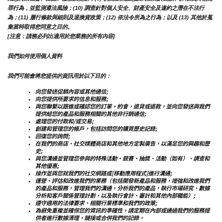
罪行為，並監測遵法風險；(10) 調查針對個人安全、財產安全及違約之潛在不法行
為；(11) 履行條款與細則及退換貨政策；(12) 依法令所為之行為；以及 (13) 其他於蒐
集當時取得您同意之目的。
[注意：請務必列出適用於您業務的所有內容]
我們如何使用個人資料
我們可能會將您提供的資訊用於以下目的：
向您發送促銷內容或其他通信;
向您提供所要求的信息和服務;
與您聯繫以跟進或確認您的訂單，約會，退貨或退款，並向您發送與我們
提供給您的產品和服務相關的其他非行銷通信;
處理您的付款和/或交易;
創建和管理您的帳戶，包括訪問您的購買歷史記錄;
回復您的詢問;
在我們的商店、社交媒體商店和其他地方定製廣告，以滿足您的興趣和歷
史;
與您溝通並管理您參與的特殊活動、競賽、抽獎、活動（如有）、調查和
其他優惠;
操作並與您就我們的社交網路或[移動應用程式]進行溝通;
運營、評估和改進我們的業務（包括開發新產品和服務，增強和改進我們
的產品和服務，管理我們的溝通，分析我們的產品，執行市場研究、數據
分析和客戶關係管理計劃，以及執行會計、審計和其他內部職能）;
遵守適用的法律要求、相關行業標準和我們的政策;
為避免重複並確保您的資訊的準確性，請定期在內部或通過我們的服務提
供者進行數據清理，鏈接或合併我們的記錄。