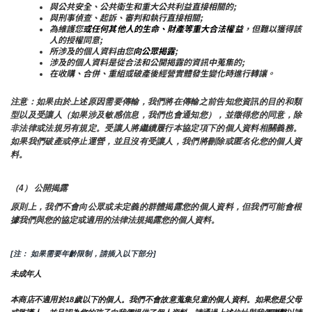
與公共安全、公共衛生和重大公共利益直接相關的;
與刑事偵查、起訴、審判和執行直接相關;
為維護您
或任何其他人的生命、財產等重大合法權益
，但難以獲得該
人的授權同意;
所涉及的個人資料由您
向公眾揭露
;
涉及的個人資料是從合法和公開揭露的資訊中蒐集的;
在收購、合併、重組或破產後經營實體發生變化時進行轉讓。
注意：如果由於上述原因需要傳輸，我們將在傳輸之前告知您資訊的目的和類
型以及受讓人（如果涉及敏感信息，我們也會通知您），並徵得您的同意，除
非法律或法規另有規定。受讓人將繼續履行本協定項下的個人資料相關義務。
如果我們破產或停止運營，並且沒有受讓人，我們將刪除或匿名化您的個人資
料。
（4） 公開揭露
原則上，我們不會向公眾或未定義的群體揭露您的個人資料，但我們可能會根
據我們與您的協定或適用的法律法規揭露您的個人資料。
[注： 如果需要年齡限制，請插入以下部分]
未成年人
本商店不適用於18歲以下的個人。我們不會故意蒐集兒童的個人資料。如果您是父母