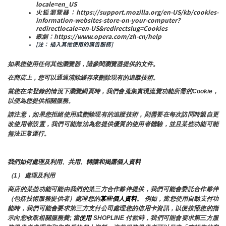
locale=en_US
火狐瀏覽器：https://support.mozilla.org/en-US/kb/cookies-
information-websites-store-on-your-computer?
redirectlocale=en-US&redirectslug=Cookies
歌劇：https://www.opera.com/zh-cn/help
[注： 插入其他使用的廣告服務]
如果您使用任何其他瀏覽器，請參閱瀏覽器提供的文件。
在商店上，您可以通過清除緩存來刪除現有的追蹤技術。
當您在未登錄的情況下瀏覽網頁時，我們會蒐集實現流覽功能所需的Cookie，
以便為您提供相關服務。
請注意，如果您拒絕使用或刪除現有的追蹤技術，則需要在每次訪問時親自更
改使用者設置，我們可能無法為您提供優質的使用者體驗，並且某些功能可能
無法正常運行。
我們如何處理及利用、共用、轉讓和揭露個人資料
（1） 處理及利用
商店的某些功能可能由我們的第三方合作夥伴提供，我們可能會委託合作夥伴
（包括技術服務提供者）處理您的
某些個人資料
。 例如，當您使用自動支付功
能時，我們可能會要求第三方支付公司處理您的信用卡資訊，以便按照您的指
示向您收取相關服務費; 當
使用 
SHOPLINE 付款時，我們可能會要求第三方服