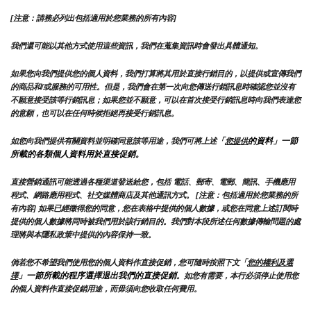
[注意：請務必列出包括適用於您業務的所有內容]
我們還可能以其他方式使用這些資訊，我們在蒐集資訊時會發出具體通知。
如果您向我們提供您的個人資料，我們打算將其用於直接行銷目的，以提供或宣傳我們
的商品和/或服務的可用性。但是，我們會在第一次向您傳送行銷訊息時確認您並沒有
不願意接受該等行銷訊息；如果您並不願意，可以在首次接受行銷訊息時向我們表達您
的意願，也可以在任何時候拒絕再接受行銷訊息。
「
的資料」一節
如您向我們提供有關資料並明確同意該等用途，我們可將上述
您提供
所載的各類個人資料用於直接促銷。
直接營銷通訊可能透過各種渠道發送給您，包括 電話、郵寄、電郵、簡訊、手機應用
程式、網路應用程式、社交媒體商店及其他通訊方式。 [注意：包括適用於您業務的所
有內容] 如果已經徵得您的同意，您在表格中提供的個人數據，或您在同意上述訂閱時
提供的個人數據將同時被我們用於該行銷目的。我們對本段所述任何數據傳輸問題的處
理將與本隱私政策中提供的內容保持一致。
倘若您不希望我們使用您的個人資料作直接促銷，您可隨時按照下文「
您的權利及選
」一節所載的程序選擇退出我們的直接促銷
擇
。如您有需要，本行必須停止使用您
的個人資料作直接促銷用途，而毋須向您收取任何費用。