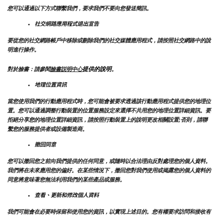
您可以通過以下方式聯繫我們，要求我們不要向您發送簡訊。
社交網路應用程式退出宣告
要從您的社交網路帳戶中移除或刪除我們的社交媒體應用程式，請按照社交網路中的說
明進行操作。
提供的說明
對於臉書：請參閱
臉書説明中心
。
地理位置資訊
當您使用我們的行動應用程式時，您可能會被要求透過該行動應用程式提供您的地理位
置。您可以通過調整行動裝置的位置服務設定來選擇不共用您的地理位置詳細資訊。要
拒絕分享您的地理位置詳細資訊，請按照行動裝置上的說明更改相關設置;否則，請聯
繫您的服務提供者或設備製造商。
撤回同意
您可以撤回您之前向我們提供的任何同意，或隨時以合法理由反對處理您的個人資料。
我們將在未來應用您的偏好。在某些情況下，撤回您對我們使用或揭露您的個人資料的
同意將意味著您無法利用我們的某些產品或服務。
查看、更新和修改個人資料
我們可能會在必要時保留和使用您的資訊，以實現上述目的。您有權要求訪問和接收有