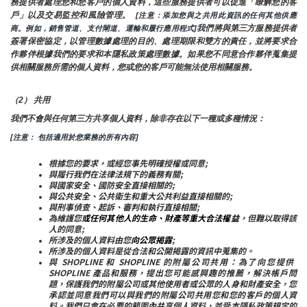
務提供者處理您和您客戶的個人資料，這些服務提供者可以促進「瞭解您的客
戶」以及交易監控和風險管理。 
 [注意：添加您與之共用此資訊的任何其他供應
我們將與第三方服務提供者
商。例如，銷售管道、支付閘道、運輸和履行應用程式]
簽署保密協定，以管理數據處理的目的、處理期限和雙方的責任，並將要求合
作夥伴根據我們的要求和本隱私政策處理數據。如果您不同意合作夥伴蒐集提
供相關服務所需的個人資料，您或您的客戶可能無法使用相關服務。
（2） 共用
我們不會與任何第三方共享個人資料，除非存在以下一種或多種情況：
[注意： 包括適用於您業務的所有內容]
根據您的要求，或經您事先明確授權或同意;
與履行我們在法律法規下的義務有關;
與國家安全、國防安全直接相關的;
與公共安全、公共衛生和重大公共利益直接相關的;
與刑事偵查、起訴、審判和執行直接相關;
為維護您
或任何其他人的生命、財產等重大合法權益
，但難以取得該
人的同意;
所涉及的個人資料由您
向公眾揭露
;
所涉及的個人資料是從合法和公開揭露的資訊中蒐集的。
與 SHOPLINE 和 SHOPLINE 的附屬公司共用：為了向您提供 
SHOPLINE 產品和服務，提出您可能感興趣的推薦，解決帳戶問
題，保護我們的附屬公司或其他使用者或公眾的人身和財產安全，您
承認並同意我們可以與我們的附屬公司共用您和您的客戶的個人資
料。我們只會在必要的範圍內共享個人資料，並受本隱私政策規定的