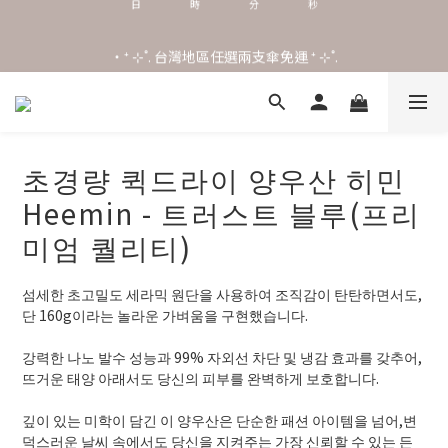
0
2
3
1
1
2
0
˖⋆꙳𝜗𝜚꙳. Shefa 沃野棕4款 全新上市˖⋆꙳𝜗𝜚꙳
‧⁺ ⊹˚. 台灣地區任選兩支傘免運 ⁺ ⊹˚.
0
1
0
˖⋆꙳𝜗𝜚꙳. Shefa 沃野棕4款 全新上市˖⋆꙳𝜗𝜚꙳
초경량 퀵드라이 양우산 히민
Heemin - 트러스트 블루(프리
미엄 퀄리티)
섬세한 초고밀도 세라믹 원단을 사용하여 조직감이 탄탄하면서도, 
단 160g이라는 놀라운 가벼움을 구현했습니다.
강력한 나노 발수 성능과 99% 자외선 차단 및 냉감 효과를 갖추어, 
뜨거운 태양 아래서도 당신의 피부를 완벽하게 보호합니다.
깊이 있는 미학이 담긴 이 양우산은 단순한 패션 아이템을 넘어,변
덕스러운 날씨 속에서도 당신을 지켜주는 가장 신뢰할 수 있는 든