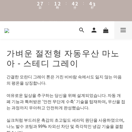
0
5
0
2
0
2
0
4
1
1
˖⋆꙳𝜗𝜚꙳. Shefa 沃野棕4款 全新上市˖⋆꙳𝜗𝜚꙳
‧⁺ ⊹˚. 台灣地區任選兩支傘免運 ⁺ ⊹˚.
3
0
0
2
1
˖⋆꙳𝜗𝜚꙳. Shefa 沃野棕4款 全新上市˖⋆꙳𝜗𝜚꙳
0
가벼운 절전형 자동우산 마노
아 - 스테디 그레이
간결한 모란디 그레이 톤은 거친 비바람 속에서도 잃지 않는 마음
의 평온을 상징합니다.
여유로운 일상을 추구하는 당신을 위해 설계되었습니다. 자동 개
폐 기능과 특허받은 '안전 무단계 수축' 기술을 탑재하여, 우산을 접
는 과정까지 우아하고 안전하게 완성했습니다.
실크처럼 부드러운 촉감의 초고밀도 세라믹 원단을 사용하였으며, 
나노 발수 코팅과 99% 자외선 차단 및 즉각적인 냉감 기술을 결합