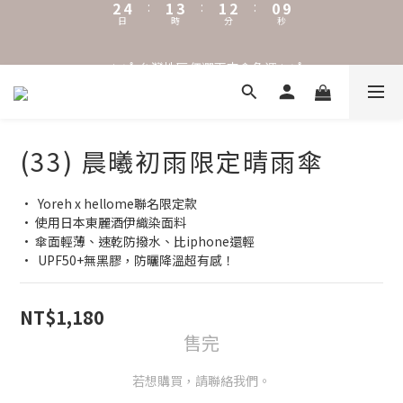
0
2
1
0
7
1
0
6
˖⋆꙳𝜗𝜚꙳. Shefa 沃野棕4款 全新上市˖⋆꙳𝜗𝜚꙳
‧⁺ ⊹˚. 台灣地區任選兩支傘免運 ⁺ ⊹˚.
0
5
4
3
˖⋆꙳𝜗𝜚꙳. Shefa 沃野棕4款 全新上市˖⋆꙳𝜗𝜚꙳
2
1
0
(33) 晨曦初雨限定晴雨傘
•  Yoreh x hellome聯名限定款
• 使用日本東麗酒伊織染面料
• 傘面輕薄、速乾防撥水、比iphone還輕
•  UPF50+無黑膠，防曬降溫超有感！
NT$1,180
售完
若想購買，請聯絡我們。