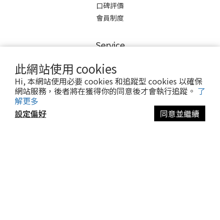
口碑評價
會員制度
Service
此網站使用 cookies
維修保固
Hi, 本網站使用必要 cookies 和追蹤型 cookies 以確保
退換貨服務
網站服務，後者將在獲得你的同意後才會執行追蹤。
了
舊換新傘
解更多
異業合作
設定偏好
同意並繼續
Contact
Mon-Fri 10:00-17:00
service@yoreh.com.tw
訂單/產品相關問題請洽LINE