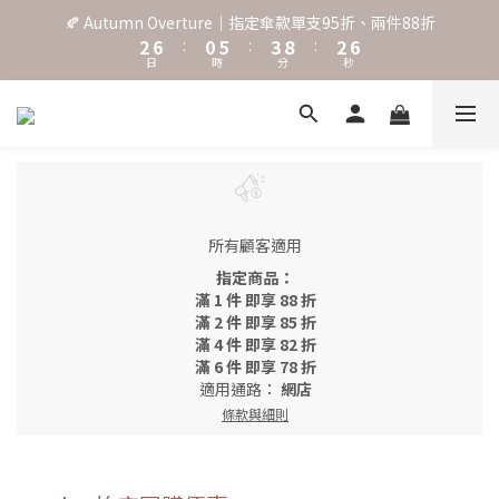
3
7
1
6
4
9
3
7
🍂 Autumn Overture｜指定傘款單支95折、兩件88折
˖⋆꙳𝜗𝜚꙳. Shefa 沃野棕4款 全新上市˖⋆꙳𝜗𝜚꙳
2
6
:
0
5
:
3
8
:
2
6
日
時
分
秒
1
5
4
2
7
1
5
0
4
3
1
6
0
4
3
2
0
5
3
‧⁺ ⊹˚. 台灣地區任選兩支傘免運 ⁺ ⊹˚.
2
1
4
2
1
0
3
1
0
2
0
˖⋆꙳𝜗𝜚꙳. Shefa 沃野棕4款 全新上市˖⋆꙳𝜗𝜚꙳
1
0
所有顧客適用
指定商品：
滿 1 件 即享 88 折
滿 2 件 即享 85 折
滿 4 件 即享 82 折
滿 6 件 即享 78 折
適用通路：
網店
條款與細則