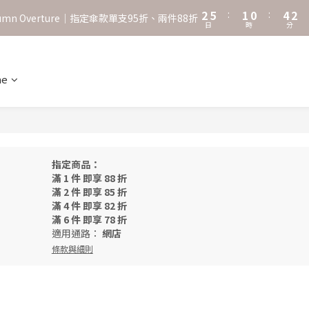
3
6
2
1
5
3
2
5
:
1
0
:
4
2
˖⋆꙳𝜗𝜚꙳. Shefa 沃野棕4款 全新上市˖⋆꙳𝜗𝜚꙳
utumn Overture｜指定傘款單支95折、兩件88折
日
時
分
1
4
0
3
1
0
3
2
0
‧⁺ ⊹˚. 台灣地區任選兩支傘免運 ⁺ ⊹˚.
2
1
1
0
ne
˖⋆꙳𝜗𝜚꙳. Shefa 沃野棕4款 全新上市˖⋆꙳𝜗𝜚꙳
0
指定商品：
滿 1 件 即享 88 折
滿 2 件 即享 85 折
滿 4 件 即享 82 折
滿 6 件 即享 78 折
適用通路：
網店
條款與細則