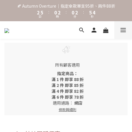
3
6
1
3
1
3
6
5
🍂 Autumn Overture｜指定傘款單支95折、兩件88折
˖⋆꙳𝜗𝜚꙳. Shefa 沃野棕4款 全新上市˖⋆꙳𝜗𝜚꙳
2
5
:
0
2
:
0
2
:
5
4
日
時
分
秒
1
4
1
1
4
3
0
3
0
0
3
2
2
2
1
‧⁺ ⊹˚. 台灣地區任選兩支傘免運 ⁺ ⊹˚.
1
1
0
0
0
˖⋆꙳𝜗𝜚꙳. Shefa 沃野棕4款 全新上市˖⋆꙳𝜗𝜚꙳
所有顧客適用
指定商品：
滿 1 件 即享 88 折
滿 2 件 即享 85 折
滿 4 件 即享 82 折
滿 6 件 即享 78 折
適用通路：
網店
條款與細則