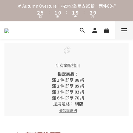
3
6
2
1
2
3
🍂 Autumn Overture｜指定傘款單支95折、兩件88折
˖⋆꙳𝜗𝜚꙳. Shefa 沃野棕4款 全新上市˖⋆꙳𝜗𝜚꙳
2
5
:
1
0
:
1
9
:
2
9
日
時
分
秒
1
4
0
0
8
1
8
0
3
7
0
7
2
6
6
‧⁺ ⊹˚. 台灣地區任選兩支傘免運 ⁺ ⊹˚.
1
5
5
0
4
4
3
3
˖⋆꙳𝜗𝜚꙳. Shefa 沃野棕4款 全新上市˖⋆꙳𝜗𝜚꙳
2
2
1
1
所有顧客適用
0
0
指定商品：
滿 1 件 即享 88 折
滿 2 件 即享 85 折
滿 3 件 即享 82 折
滿 6 件 即享 78 折
適用通路：
網店
條款與細則