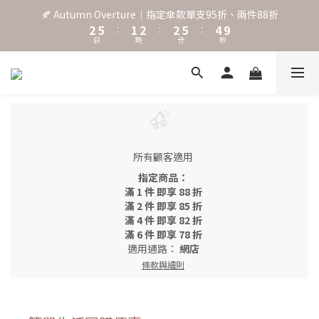
3
6
2
3
3
6
5
🍂 Autumn Overture｜指定傘款單支95折、兩件88折
˖⋆꙳𝜗𝜚꙳. Shefa 沃野棕4款 全新上市˖⋆꙳𝜗𝜚꙳
2
5
:
1
2
:
2
5
:
4
9
日
時
分
秒
1
4
0
1
1
4
3
8
0
3
0
0
3
2
7
2
2
1
6
‧⁺ ⊹˚. 台灣地區任選兩支傘免運 ⁺ ⊹˚.
1
1
0
5
0
0
4
3
˖⋆꙳𝜗𝜚꙳. Shefa 沃野棕4款 全新上市˖⋆꙳𝜗𝜚꙳
2
1
所有顧客適用
0
指定商品：
滿 1 件 即享 88 折
滿 2 件 即享 85 折
滿 4 件 即享 82 折
滿 6 件 即享 78 折
適用通路：
網店
條款與細則