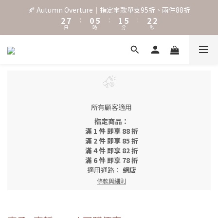
3
3
8
1
6
2
6
3
🍂 Autumn Overture｜指定傘款單支95折、兩件88折
˖⋆꙳𝜗𝜚꙳. Shefa 沃野棕4款 全新上市˖⋆꙳𝜗𝜚꙳
2
2
7
:
0
5
:
1
5
:
2
日
時
分
秒
1
1
6
4
0
4
1
0
0
5
3
3
0
4
2
2
‧⁺ ⊹˚. 台灣地區任選兩支傘免運 ⁺ ⊹˚.
3
1
1
2
0
0
1
˖⋆꙳𝜗𝜚꙳. Shefa 沃野棕4款 全新上市˖⋆꙳𝜗𝜚꙳
0
所有顧客適用
指定商品：
滿 1 件 即享 88 折
滿 2 件 即享 85 折
滿 4 件 即享 82 折
滿 6 件 即享 78 折
適用通路：
網店
條款與細則