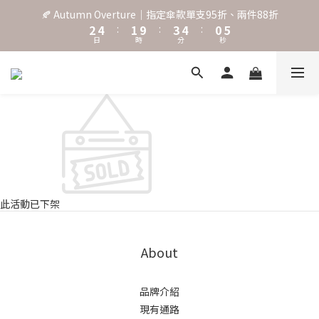
3
5
2
4
5
1
6
🍂 Autumn Overture｜指定傘款單支95折、兩件88折
˖⋆꙳𝜗𝜚꙳. Shefa 沃野棕4款 全新上市˖⋆꙳𝜗𝜚꙳
2
4
:
1
9
:
3
4
:
0
5
日
時
分
秒
1
3
0
8
2
3
4
0
2
7
1
2
3
1
6
0
1
2
‧⁺ ⊹˚. 台灣地區任選兩支傘免運 ⁺ ⊹˚.
0
5
0
1
4
0
3
˖⋆꙳𝜗𝜚꙳. Shefa 沃野棕4款 全新上市˖⋆꙳𝜗𝜚꙳
2
1
0
此活動已下架
About
品牌介紹
現有通路