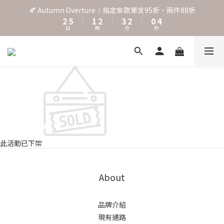
3
6
2
3
4
3
1
5
🍂 Autumn Overture｜指定傘款單支95折、兩件88折
˖⋆꙳𝜗𝜚꙳. Shefa 沃野棕4款 全新上市˖⋆꙳𝜗𝜚꙳
2
5
:
1
2
:
3
2
:
0
4
日
時
分
秒
1
4
0
1
2
1
3
0
3
0
1
0
2
2
0
1
‧⁺ ⊹˚. 台灣地區任選兩支傘免運 ⁺ ⊹˚.
1
0
0
˖⋆꙳𝜗𝜚꙳. Shefa 沃野棕4款 全新上市˖⋆꙳𝜗𝜚꙳
此活動已下架
About
品牌介紹
現有通路