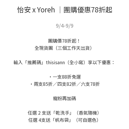
怡安 x Yoreh ｜團購優惠78折起
9/4-9/9
團購價78折起！
全現貨團（三個工作天出貨）
輸入「推薦碼」thisisann（全小寫）享以下優惠：
・一支88折免運
・兩支85折／四支82折／六支78折
寵粉再加碼
任選 2 支送「乾洗手」（香氣隨機）
任選 4支送「帆布袋」（可自選色）