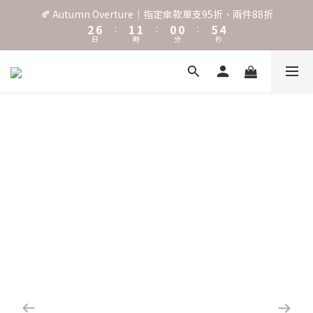
3
7
2
2
1
1
6
5
🍂 Autumn Overture｜指定傘款單支95折、兩件88折
˖⋆꙳𝜗𝜚꙳. Shefa 沃野棕4款 全新上市˖⋆꙳𝜗𝜚꙳
2
6
:
1
1
:
0
0
:
5
4
日
時
分
秒
1
5
0
0
4
3
0
4
3
2
3
2
1
‧⁺ ⊹˚. 台灣地區任選兩支傘免運 ⁺ ⊹˚.
2
1
0
1
0
0
˖⋆꙳𝜗𝜚꙳. Shefa 沃野棕4款 全新上市˖⋆꙳𝜗𝜚꙳