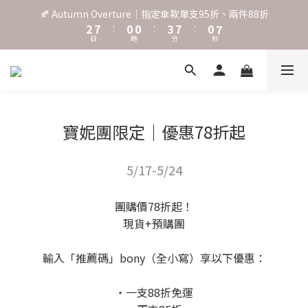
3
8
1
1
4
8
1
8
🍂 Autumn Overture｜指定傘款單支95折、兩件88折
˖⋆꙳𝜗𝜚꙳. Shefa 沃野棕4款 全新上市˖⋆꙳𝜗𝜚꙳
2
7
:
0
0
:
3
7
:
0
7
日
時
分
秒
1
6
2
6
6
0
5
1
5
5
4
0
4
4
‧⁺ ⊹˚. 台灣地區任選兩支傘免運 ⁺ ⊹˚.
3
3
3
2
2
2
1
1
1
˖⋆꙳𝜗𝜚꙳. Shefa 沃野棕4款 全新上市˖⋆꙳𝜗𝜚꙳
寶妮團限定｜優惠78折起
0
0
0
5/17-5/24
團購價78折起！
現貨+預購團
輸入「推薦碼」bony（全小寫）享以下優惠：
・一支88折免運