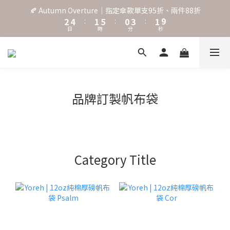
3
5
2
6
1
4
2
🍂 Autumn Overture｜指定傘款單支95折、兩件88折
9
˖⋆꙳𝜗𝜚꙳. Shefa 沃野棕4款 全新上市˖⋆꙳𝜗𝜚꙳
2
4
:
1
5
:
0
3
:
1
8
日
時
分
秒
1
3
0
4
2
0
7
0
2
3
1
6
1
2
0
‧⁺ ⊹˚. 台灣地區任選兩支傘免運 ⁺ ⊹˚.
5
0
1
4
0
3
2
˖⋆꙳𝜗𝜚꙳. Shefa 沃野棕4款 全新上市˖⋆꙳𝜗𝜚꙳
品牌訂製帆布袋
1
0
Category Title