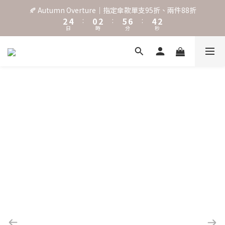
3
5
1
3
6
7
5
3
🍂 Autumn Overture｜指定傘款單支95折、兩件88折
˖⋆꙳𝜗𝜚꙳. Shefa 沃野棕4款 全新上市˖⋆꙳𝜗𝜚꙳
2
4
:
0
2
:
5
6
:
4
2
日
時
分
秒
1
3
1
4
5
3
1
0
2
0
3
4
2
0
1
2
3
1
‧⁺ ⊹˚. 台灣地區任選兩支傘免運 ⁺ ⊹˚.
0
1
2
0
0
1
0
˖⋆꙳𝜗𝜚꙳. Shefa 沃野棕4款 全新上市˖⋆꙳𝜗𝜚꙳