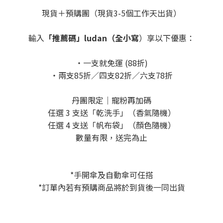
現貨＋預購團（現貨3-5個工作天出貨）
輸入
「推薦碼」ludan（全小寫
）享以下優惠：
・一支就免運 (88折)
・兩支85折／四支82折／六支78折
丹團限定｜寵粉再加碼
任選 3 支送「乾洗手」（香氣隨機）
任選 4 支送「帆布袋」（顏色隨機）
數量有限，送完為止
*手開傘及自動傘可任搭
*訂單內若有預購商品將於到貨後一同出貨