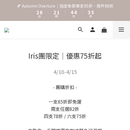
3
7
3
2
5
5
4
6
🍂 Autumn Overture｜指定傘款單支95折、兩件88折
˖⋆꙳𝜗𝜚꙳. Shefa 沃野棕4款 全新上市˖⋆꙳𝜗𝜚꙳
2
6
:
2
1
:
4
4
:
3
5
日
時
分
秒
1
5
1
0
3
3
2
4
0
4
0
2
2
1
3
3
1
1
0
2
‧⁺ ⊹˚. 台灣地區任選兩支傘免運 ⁺ ⊹˚.
2
0
0
1
1
0
0
˖⋆꙳𝜗𝜚꙳. Shefa 沃野棕4款 全新上市˖⋆꙳𝜗𝜚꙳
Iris團限定｜優惠75折起
4/10-4/15
- 團購折扣 -
一支85折即免運
兩支任選82折
四支78折 / 六支75折