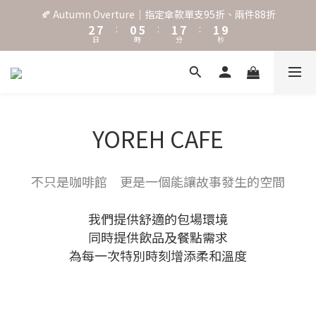
3
8
1
6
2
8
2
🍂 Autumn Overture｜指定傘款單支95折、兩件88折
˖⋆꙳𝜗𝜚꙳. Shefa 沃野棕4款 全新上市˖⋆꙳𝜗𝜚꙳
2
7
:
0
5
:
1
7
:
1
9
日
時
分
秒
1
6
4
0
6
0
8
0
5
3
5
7
4
2
4
6
‧⁺ ⊹˚. 台灣地區任選兩支傘免運 ⁺ ⊹˚.
3
1
3
5
2
0
2
4
1
1
3
˖⋆꙳𝜗𝜚꙳. Shefa 沃野棕4款 全新上市˖⋆꙳𝜗𝜚꙳
YOREH CAFE
0
0
2
1
0
不只是咖啡館 更是一個能讓故事發生的空間
我們提供舒適的包場環境
同時提供飲品及餐點需求
為每一次特別時刻增添柔和溫度