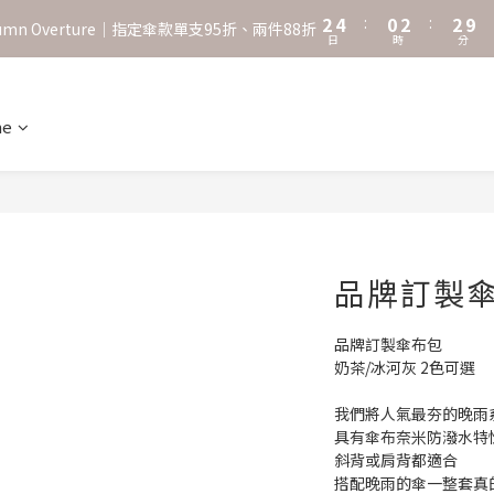
1
3
1
1
8
0
2
0
0
7
˖⋆꙳𝜗𝜚꙳. Shefa 沃野棕4款 全新上市˖⋆꙳𝜗𝜚꙳
‧⁺ ⊹˚. 台灣地區任選兩支傘免運 ⁺ ⊹˚.
1
6
0
5
˖⋆꙳𝜗𝜚꙳. Shefa 沃野棕4款 全新上市˖⋆꙳𝜗𝜚꙳
4
3
ne
2
1
0
品牌訂製
品牌訂製傘布包
奶茶/冰河灰 2色可選
我們將人氣最夯的晚雨系
具有傘布奈米防潑水特
斜背或肩背都適合
搭配晚雨的傘一整套真