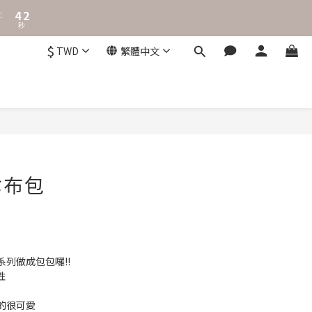
3
2
1
0
$
TWD
繁體中文
傘布包
列做成包包囉!!
性
的很可愛