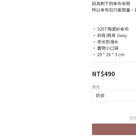
因為剩下的傘布有限
所以傘布包只能限量，要
• 320T陶瓷紗傘布
• 斜背/肩背 2way
• 奈米防潑水
• 置物小口袋
• 20 * 16 * 3 cm
NT$490
顏色
若