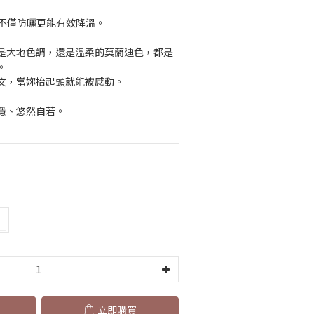
%，不僅防曬更能有效降溫。
是大地色調，還是溫柔的莫蘭迪色，都是
。
文，當妳抬起頭就能被感動。
穩、悠然自若。
立即購買