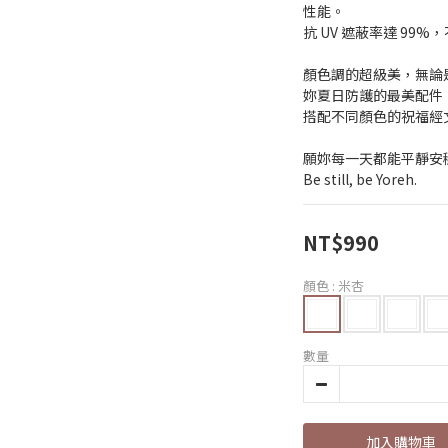
性能。
抗 UV 遮蔽率達 99
顏色調的超級美，無論
妳夏日防護的最美配件
搭配不同顏色的祝福經
願妳每一天都能平靜安
Be still, be Yoreh.
NT$990
顏色
: 米杏
數量
加入購物車