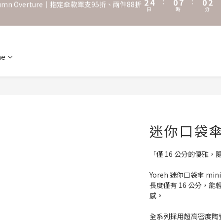
0
2
5
0
˖⋆꙳𝜗𝜚꙳. Shefa 沃野棕4款 全新上市˖⋆꙳𝜗𝜚꙳
‧⁺ ⊹˚. 台灣地區任選兩支傘免運 ⁺ ⊹˚.
1
4
0
3
˖⋆꙳𝜗𝜚꙳. Shefa 沃野棕4款 全新上市˖⋆꙳𝜗𝜚꙳
2
1
ne
0
迷你口袋傘-
「僅 16 公分的優雅
Yoreh 迷你口袋傘 m
長度僅有 16 公分，
感。
全系列採用超高密度陶