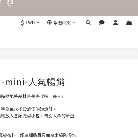
0
0
$
TWD
繁體中文
立即購買
mini-人氣暢銷
，隨時隨地將森林系美學收進口袋。」
ini 專為追求極致輕便的妳設計。
能輕鬆放入各類微型小包，告別大傘的笨重
瓷紗布料，觸感細緻且具備奈米級防潑水