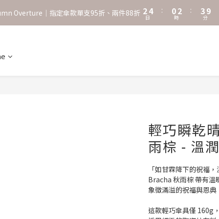
0
2
0
1
7
˖⋆꙳𝜗𝜚꙳. Shefa 沃野棕4款 全新上市˖⋆꙳𝜗𝜚꙳
‧⁺ ⊹˚. 台灣地區任選兩支傘免運 ⁺ ⊹˚.
1
0
6
0
5
˖⋆꙳𝜗𝜚꙳. Shefa 沃野棕4款 全新上市˖⋆꙳𝜗𝜚꙳
4
3
ne
2
1
0
輕巧瞬乾晴雨
雨棕 - 溫
「如甘霖降下的祝福，
Bracha 秋雨棕 帶
象徵滿溢的祝福與恩典
這款輕巧傘具僅 160