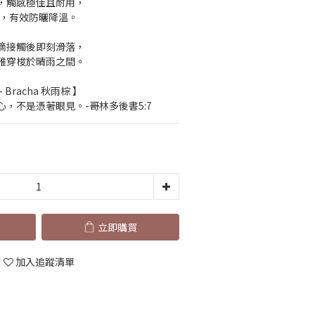
，觸感極佳且耐用，
實力，有效防曬降溫。
滴接觸後即刻滑落，
雅穿梭於晴雨之間。
- Bracha 秋雨棕 】
，不是憑著眼見。-哥林多後書5:7
立即購買
加入追蹤清單