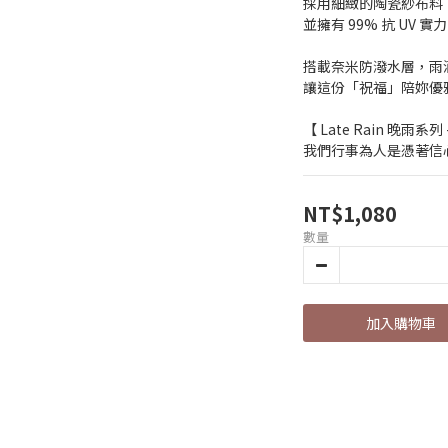
採用細緻的陶瓷紗布料
並擁有 99% 抗 UV 
搭載奈米防潑水層，雨
讓這份「祝福」陪妳優
【 Late Rain 晚雨系列 
我們行事為人是憑著信心
NT$1,080
數量
加入購物車