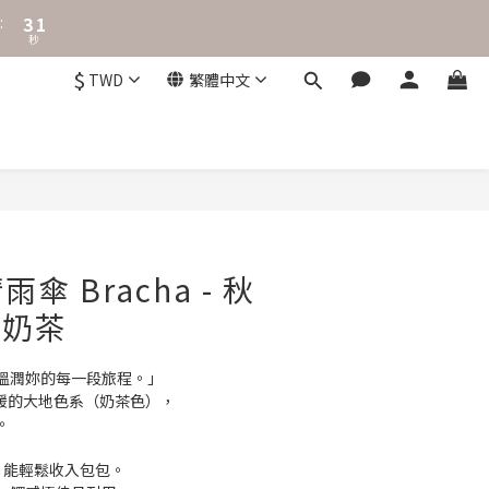
0
7
6
5
$
TWD
繁體中文
4
3
2
1
0
立即購買
傘 Bracha - 秋
潤奶茶
溫潤妳的每一段旅程。」 
有溫暖的大地色系（奶茶色），
。
g，能輕鬆收入包包。