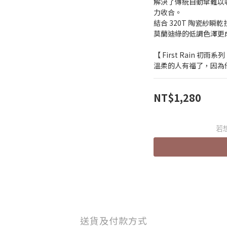
解決了傳統自動傘難以
力收合。
結合 320T 陶瓷紗瞬
莫蘭迪綠的低調色澤更
【 First Rain 初雨系列
溫柔的人有福了，因為他
NT$1,280
若
送貨及付款方式