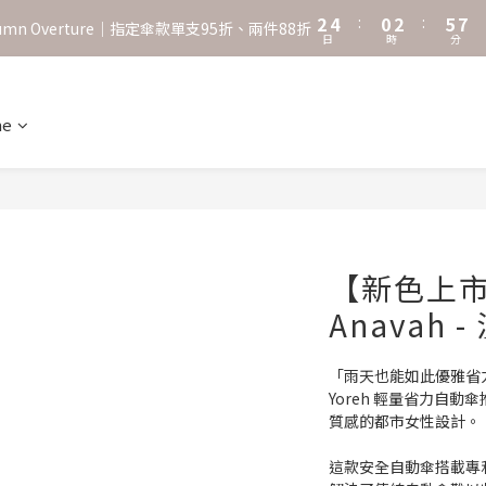
0
2
0
3
5
˖⋆꙳𝜗𝜚꙳. Shefa 沃野棕4款 全新上市˖⋆꙳𝜗𝜚꙳
‧⁺ ⊹˚. 台灣地區任選兩支傘免運 ⁺ ⊹˚.
1
2
4
0
1
3
˖⋆꙳𝜗𝜚꙳. Shefa 沃野棕4款 全新上市˖⋆꙳𝜗𝜚꙳
0
2
1
ne
0
【新色上
Anavah 
「雨天也能如此優雅省
Yoreh 輕量省力自動
質感的都市女性設計。
這款安全自動傘搭載專