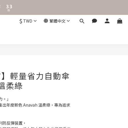
1
0
$
TWD
繁體中文
市】輕量省力自動傘
- 溫柔綠
力。」 
傘推出年度新色 Anavah 溫柔綠，專為追求
利防反彈裝置，