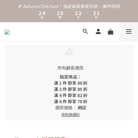
3
5
3
1
3
3
3
2
🍂 Autumn Overture｜指定傘款單支95折、兩件88折
˖⋆꙳𝜗𝜚꙳. Shefa 沃野棕4款 全新上市˖⋆꙳𝜗𝜚꙳
2
4
:
2
0
:
2
2
:
2
1
日
時
分
秒
1
3
1
1
1
1
0
0
2
0
0
0
0
1
‧⁺ ⊹˚. 台灣地區任選兩支傘免運 ⁺ ⊹˚.
0
˖⋆꙳𝜗𝜚꙳. Shefa 沃野棕4款 全新上市˖⋆꙳𝜗𝜚꙳
所有顧客適用
指定商品：
滿 1 件 即享 88 折
滿 2 件 即享 85 折
滿 4 件 即享 82 折
滿 6 件 即享 78 折
適用通路：
網店
條款與細則