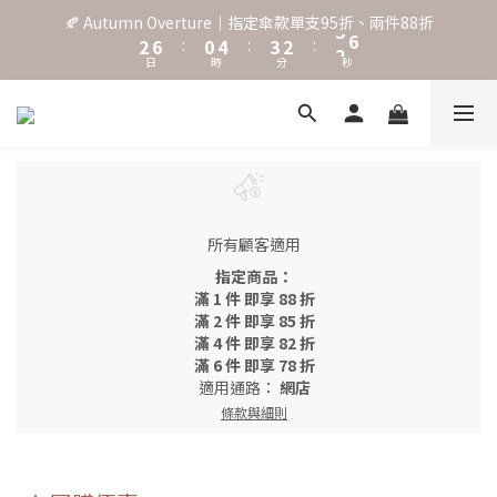
3
7
1
5
4
3
3
🍂 Autumn Overture｜指定傘款單支95折、兩件88折
˖⋆꙳𝜗𝜚꙳. Shefa 沃野棕4款 全新上市˖⋆꙳𝜗𝜚꙳
2
6
:
0
4
:
3
2
:
2
9
日
時
分
秒
1
5
3
2
1
1
8
0
4
2
1
0
0
7
3
1
0
6
‧⁺ ⊹˚. 台灣地區任選兩支傘免運 ⁺ ⊹˚.
2
0
5
1
4
0
3
˖⋆꙳𝜗𝜚꙳. Shefa 沃野棕4款 全新上市˖⋆꙳𝜗𝜚꙳
2
1
所有顧客適用
0
指定商品：
滿 1 件 即享 88 折
滿 2 件 即享 85 折
滿 4 件 即享 82 折
滿 6 件 即享 78 折
適用通路：
網店
條款與細則