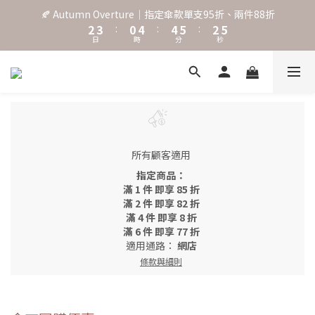
3
4
1
5
5
6
3
6
🍂 Autumn Overture｜指定傘款單支95折、兩件88折
˖⋆꙳𝜗𝜚꙳. Shefa 沃野棕4款 全新上市˖⋆꙳𝜗𝜚꙳
2
3
:
0
4
:
4
5
:
2
5
日
時
分
秒
1
2
3
3
4
1
4
0
1
2
2
3
0
3
0
1
1
2
2
‧⁺ ⊹˚. 台灣地區任選兩支傘免運 ⁺ ⊹˚.
0
0
1
1
0
0
˖⋆꙳𝜗𝜚꙳. Shefa 沃野棕4款 全新上市˖⋆꙳𝜗𝜚꙳
所有顧客適用
指定商品：
滿 1 件 即享 85 折
滿 2 件 即享 82 折
滿 4 件 即享 8 折
滿 6 件 即享 77 折
適用通路：
網店
條款與細則