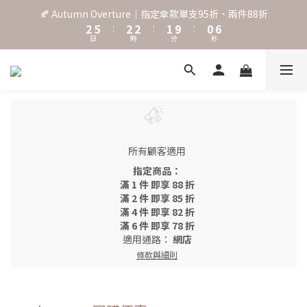
3
6
3
3
2
1
7
🍂 Autumn Overture｜指定傘款單支95折、兩件88折
˖⋆꙳𝜗𝜚꙳. Shefa 沃野棕4款 全新上市˖⋆꙳𝜗𝜚꙳
2
5
:
2
2
:
1
9
:
0
6
日
時
分
秒
1
4
1
1
0
8
5
0
3
0
0
7
4
2
6
3
‧⁺ ⊹˚. 台灣地區任選兩支傘免運 ⁺ ⊹˚.
1
5
2
0
4
1
3
0
˖⋆꙳𝜗𝜚꙳. Shefa 沃野棕4款 全新上市˖⋆꙳𝜗𝜚꙳
2
1
所有顧客適用
0
指定商品：
滿 1 件 即享 88 折
滿 2 件 即享 85 折
滿 4 件 即享 82 折
滿 6 件 即享 78 折
適用通路：
網店
條款與細則