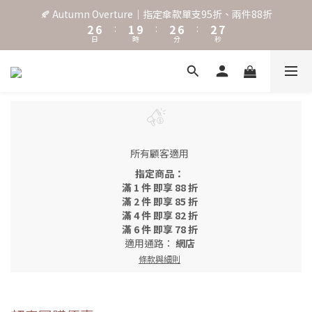
3
7
2
3
7
3
8
🍂 Autumn Overture｜指定傘款單支95折、兩件88折
˖⋆꙳𝜗𝜚꙳. Shefa 沃野棕4款 全新上市˖⋆꙳𝜗𝜚꙳
2
6
:
1
9
:
2
6
:
2
7
日
時
分
秒
1
5
0
8
1
5
1
6
0
4
7
0
4
0
5
3
6
3
4
‧⁺ ⊹˚. 台灣地區任選兩支傘免運 ⁺ ⊹˚.
2
5
2
3
1
4
1
2
0
3
0
1
˖⋆꙳𝜗𝜚꙳. Shefa 沃野棕4款 全新上市˖⋆꙳𝜗𝜚꙳
2
0
1
所有顧客適用
0
指定商品：
滿 1 件 即享 88 折
滿 2 件 即享 85 折
滿 4 件 即享 82 折
滿 6 件 即享 78 折
適用通路：
網店
條款與細則