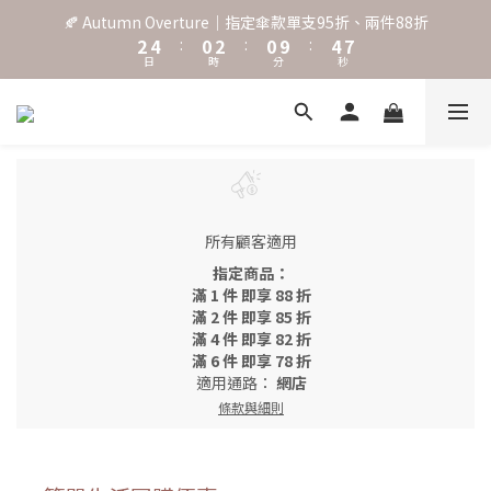
3
5
1
3
1
5
8
🍂 Autumn Overture｜指定傘款單支95折、兩件88折
˖⋆꙳𝜗𝜚꙳. Shefa 沃野棕4款 全新上市˖⋆꙳𝜗𝜚꙳
2
4
:
0
2
:
0
9
:
4
7
日
時
分
秒
1
3
1
8
3
6
0
2
0
7
2
5
1
6
1
4
‧⁺ ⊹˚. 台灣地區任選兩支傘免運 ⁺ ⊹˚.
0
5
0
3
4
2
3
1
˖⋆꙳𝜗𝜚꙳. Shefa 沃野棕4款 全新上市˖⋆꙳𝜗𝜚꙳
2
0
1
所有顧客適用
0
指定商品：
滿 1 件 即享 88 折
滿 2 件 即享 85 折
滿 4 件 即享 82 折
滿 6 件 即享 78 折
適用通路：
網店
條款與細則