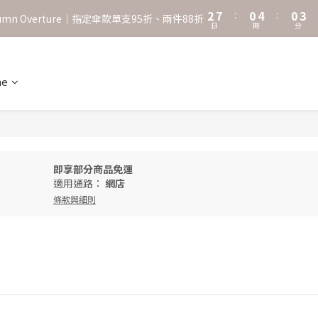
3
8
1
5
1
4
2
7
:
0
4
:
0
3
˖⋆꙳𝜗𝜚꙳. Shefa 沃野棕4款 全新上市˖⋆꙳𝜗𝜚꙳
utumn Overture｜指定傘款單支95折、兩件88折
日
時
分
1
6
3
2
0
5
2
1
‧⁺ ⊹˚. 台灣地區任選兩支傘免運 ⁺ ⊹˚.
4
1
0
3
0
ne
˖⋆꙳𝜗𝜚꙳. Shefa 沃野棕4款 全新上市˖⋆꙳𝜗𝜚꙳
2
1
0
即享部分商品免運
適用通路：
網店
條款與細則