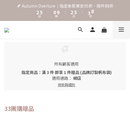
3
6
1
3
6
4
🍂 Autumn Overture｜指定傘款單支95折、兩件88折
˖⋆꙳𝜗𝜚꙳. Shefa 沃野棕4款 全新上市˖⋆꙳𝜗𝜚꙳
2
5
:
0
9
:
2
5
:
3
9
日
時
分
秒
1
4
8
1
4
2
8
0
3
7
0
3
1
7
2
6
2
0
6
‧⁺ ⊹˚. 台灣地區任選兩支傘免運 ⁺ ⊹˚.
1
5
1
5
0
4
0
4
3
3
˖⋆꙳𝜗𝜚꙳. Shefa 沃野棕4款 全新上市˖⋆꙳𝜗𝜚꙳
2
2
1
1
所有顧客適用
0
0
指定商品：滿 3 件 即享 1 件贈品 (品牌訂製帆布袋)
適用通路：
網店
條款與細則
33團購贈品