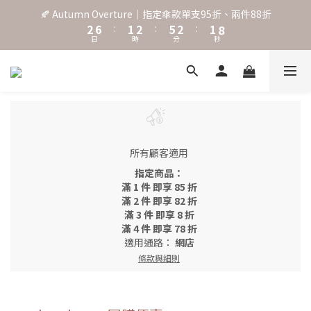
3
7
2
3
6
3
2
9
🍂 Autumn Overture｜指定傘款單支95折、兩件88折
˖⋆꙳𝜗𝜚꙳. Shefa 沃野棕4款 全新上市˖⋆꙳𝜗𝜚꙳
2
6
:
1
2
:
5
2
:
1
8
日
時
分
秒
1
5
0
1
4
1
0
7
0
4
0
3
0
6
3
2
5
‧⁺ ⊹˚. 台灣地區任選兩支傘免運 ⁺ ⊹˚.
2
1
4
1
0
3
0
2
˖⋆꙳𝜗𝜚꙳. Shefa 沃野棕4款 全新上市˖⋆꙳𝜗𝜚꙳
1
0
所有顧客適用
指定商品：
滿 1 件 即享 85 折
滿 2 件 即享 82 折
滿 3 件 即享 8 折
滿 4 件 即享 78 折
適用通路：
網店
條款與細則