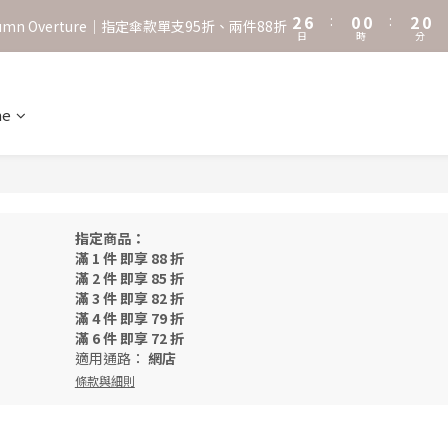
3
7
1
1
3
1
2
6
:
0
0
:
2
0
˖⋆꙳𝜗𝜚꙳. Shefa 沃野棕4款 全新上市˖⋆꙳𝜗𝜚꙳
utumn Overture｜指定傘款單支95折、兩件88折
日
時
分
1
5
1
0
4
0
‧⁺ ⊹˚. 台灣地區任選兩支傘免運 ⁺ ⊹˚.
3
2
ne
˖⋆꙳𝜗𝜚꙳. Shefa 沃野棕4款 全新上市˖⋆꙳𝜗𝜚꙳
1
0
指定商品：
滿 1 件 即享 88 折
滿 2 件 即享 85 折
滿 3 件 即享 82 折
滿 4 件 即享 79 折
滿 6 件 即享 72 折
適用通路：
網店
條款與細則