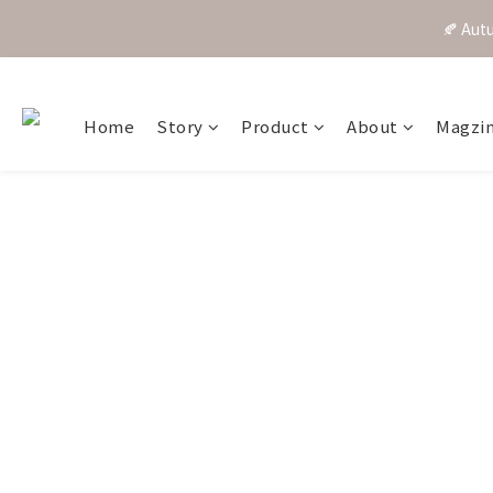
🍂 A
Home
Story
Product
About
Magzi