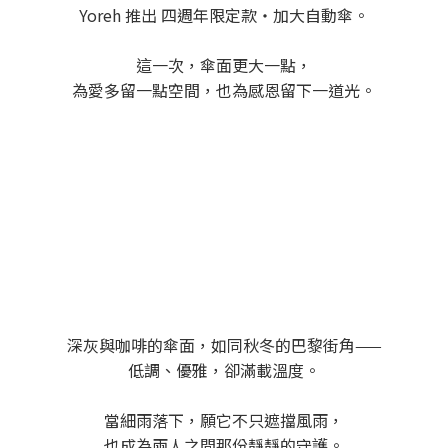
Yoreh 推出 四週年限定款・加大自動傘。
這一次，傘面更大一點，
為愛多留一點空間，也為感恩留下一道光。
深灰與咖啡的傘面，如同秋冬的巴黎街角——
低調、優雅，卻滿載溫度。
當細雨落下，願它不只遮擋風雨，
也成為兩人之間那份靜靜的守護。