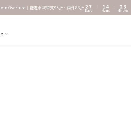
3
8
2
5
3
4
2
7
:
1
4
:
2
3
˖⋆꙳𝜗𝜚꙳. Shefa 沃野棕4款 全新上市˖⋆꙳𝜗𝜚꙳
utumn Overture｜指定傘款單支95折、兩件88折
Days
Hours
Minutes
1
6
0
3
1
2
0
5
2
0
1
‧⁺ ⊹˚. 台灣地區任選兩支傘免運 ⁺ ⊹˚.
4
1
0
3
0
ne
˖⋆꙳𝜗𝜚꙳. Shefa 沃野棕4款 全新上市˖⋆꙳𝜗𝜚꙳
2
1
0