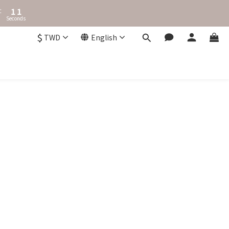
2
1
:
1
0
Seconds
0
$
TWD
English