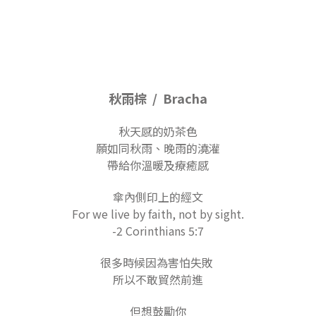
秋雨棕 / Bracha
秋天感的奶茶色
願如同秋雨、晚雨的澆灌
帶給你溫暖及療癒感
傘內側印上的經文
For we live by faith, not by sight.
-2 Corinthians 5:7
很多時候因為害怕失敗
所以不敢貿然前進
但想鼓勵你