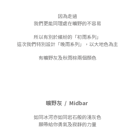
因為走過
我們更能同理處在曠野的不容易
所以有別於繽紛的「初雨系列」
這次我們特別設計「晚雨系列」，以大地色為主
有曠野灰及秋雨棕兩個顏色
曠野灰 / Midbar
如同冰河亦如同岩石般的淺灰色
願帶給你勇氣及寂靜的力量