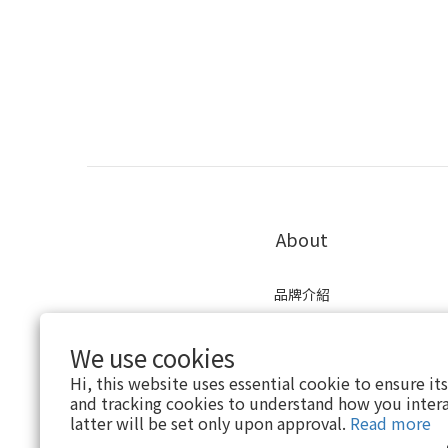
About
品牌介紹
現有通路
口碑評價
We use cookies
會員制度
Hi, this website uses essential cookie to ensure it
and tracking cookies to understand how you intera
latter will be set only upon approval.
Read more