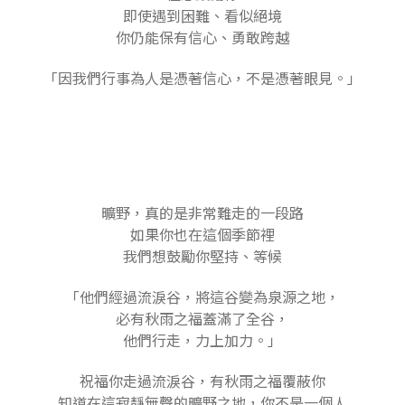
即使遇到困難、看似絕境
你仍能保有信心、勇敢跨越
「因我們行事為人是憑著信心，不是憑著眼見。」
曠野，真的是非常難走的一段路
如果你也在這個季節裡
我們想鼓勵你堅持、等候
「他們經過流淚谷，將這谷變為泉源之地，
必有秋雨之福蓋滿了全谷，
他們行走，力上加力。」
祝福你走過流淚谷，有秋雨之福覆蔽你
知道在這寂靜無聲的曠野之地，你不是一個人