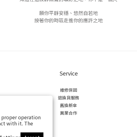
願你平靜安穩、悠然自若地
按著你的時區走進你的應許之地
Service
維修保固
退換貨服務
舊換新傘
異業合作
s proper operation
ct with it. The