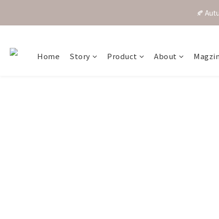
🍂 A
Home
Story
Product
About
Magzi