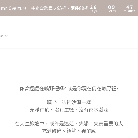
3
7
1
5
8
2
6
:
0
9
:
4
7
˖⋆꙳𝜗𝜚꙳. Shefa 沃野棕4款 全新上市˖⋆꙳𝜗𝜚꙳
utumn Overture｜指定傘款單支95折、兩件88折
Days
Hours
Minutes
1
5
8
3
6
0
4
7
2
5
‧⁺ ⊹˚. 台灣地區任選兩支傘免運 ⁺ ⊹˚.
3
6
1
4
2
5
0
3
ne
˖⋆꙳𝜗𝜚꙳. Shefa 沃野棕4款 全新上市˖⋆꙳𝜗𝜚꙳
1
4
2
0
3
1
2
0
1
0
你曾經處在曠野裡嗎? 或是你現在仍在曠野裡?
曠野，彷彿沙漠一樣
充滿荒蕪、沒有生機、沒有雨水滋潤
在人生旅途中，或許是迷茫、失戀、失去重要的人
充滿破碎、絕望、孤單感