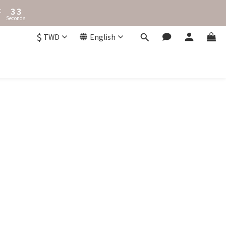
4
3
:
3
2
Seconds
2
1
1
0
$
TWD
English
0