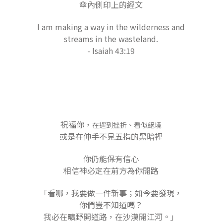
傘內側印上的經文
I am making a way in the wilderness and
streams in the wasteland.
- Isaiah 43:19
祝福你，
在遇到挫折、看似絕境
或是在伸手不見五指的黑暗裡
你仍能保有信心
相信神必定在前方為你開路
「看哪，我要做一件新事；如今要發現，
你們豈不知道嗎？
我必在曠野開道路，在沙漠開江河。」