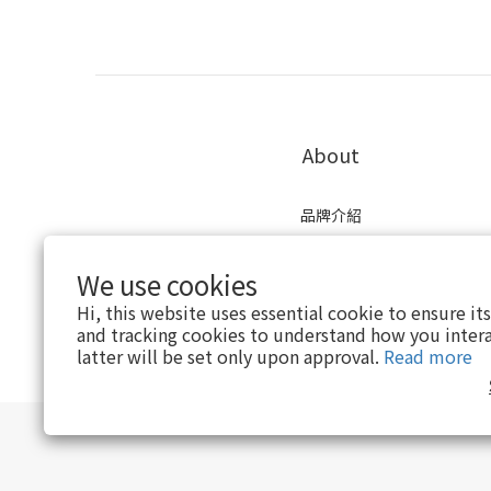
About
品牌介紹
現有通路
口碑評價
We use cookies
會員制度
Hi, this website uses essential cookie to ensure it
and tracking cookies to understand how you intera
latter will be set only upon approval.
Read more