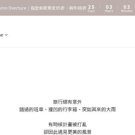
3
6
1
4
1
4
2
5
:
0
3
:
0
3
˖⋆꙳𝜗𝜚꙳. Shefa 沃野棕4款 全新上市˖⋆꙳𝜗𝜚꙳
utumn Overture｜指定傘款單支95折、兩件88折
Days
Hours
Minutes
1
4
2
2
0
3
1
1
‧⁺ ⊹˚. 台灣地區任選兩支傘免運 ⁺ ⊹˚.
2
0
0
1
ne
˖⋆꙳𝜗𝜚꙳. Shefa 沃野棕4款 全新上市˖⋆꙳𝜗𝜚꙳
0
旅行總有意外
錯過的班車、撞凹的行李箱、突如其來的大雨
有時候計畫被打亂
卻因此遇見更美的風景