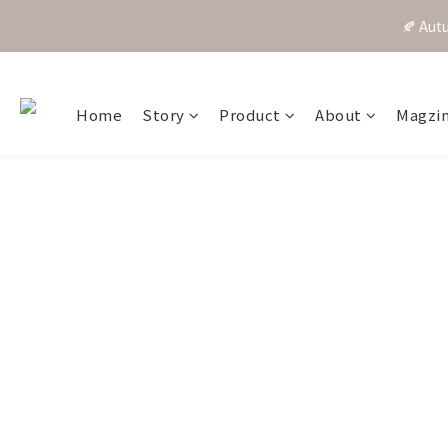
🍂 A
Home
Story
Product
About
Magzi