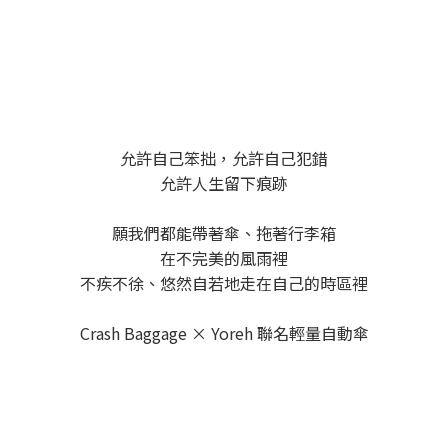
允許自己笨拙，允許自己犯錯
允許人生留下痕跡
願我們都能帶著傘、拖著行李箱
在不完美的風雨裡
不疾不徐、悠然自若地走在自己的時區裡
Crash Baggage × Yoreh 聯名輕量自動傘