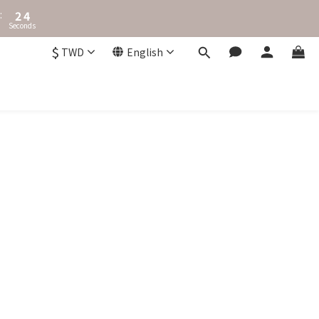
3
4
:
2
3
Seconds
1
2
0
1
$
TWD
English
0