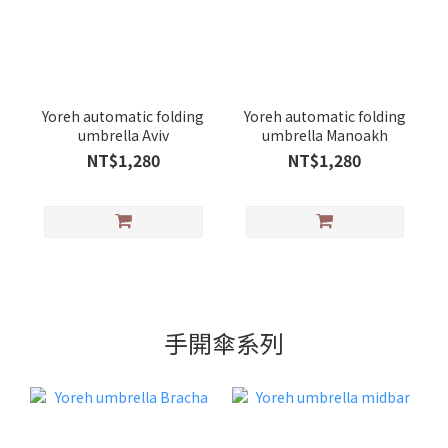
Yoreh automatic folding
Yoreh automatic folding
umbrella Aviv
umbrella Manoakh
NT$1,280
NT$1,280
手開傘系列