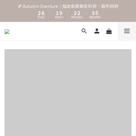
3
7
2
3
3
4
6
🍂 Autumn Overture｜指定傘款單支95折、兩件88折
˖⋆꙳𝜗𝜚꙳. Shefa 沃野棕4款 全新上市˖⋆꙳𝜗𝜚꙳
2
6
:
1
9
:
2
2
:
3
5
Days
Hours
Minutes
Seconds
1
5
0
8
1
1
2
4
0
4
7
0
0
1
3
3
6
0
2
‧⁺ ⊹˚. 台灣地區任選兩支傘免運 ⁺ ⊹˚.
2
5
1
1
4
0
0
3
˖⋆꙳𝜗𝜚꙳. Shefa 沃野棕4款 全新上市˖⋆꙳𝜗𝜚꙳
2
1
0