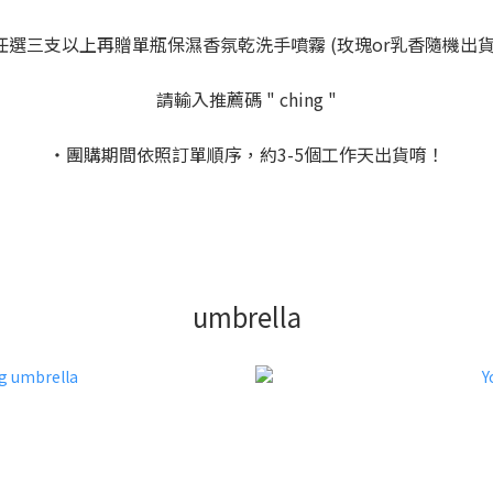
任選三支以上再贈單瓶保濕香氛乾洗手噴霧 (玫瑰or乳香隨機出貨
請輸入推薦碼 " ching "
・團購期間依照訂單順序，約3-5個工作天出貨唷！
umbrella