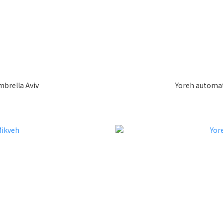
Yoreh automatic folding umbrella Aviv
Yoreh automat