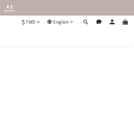
5
3
:
4
2
Seconds
3
1
2
0
$
TWD
English
1
0