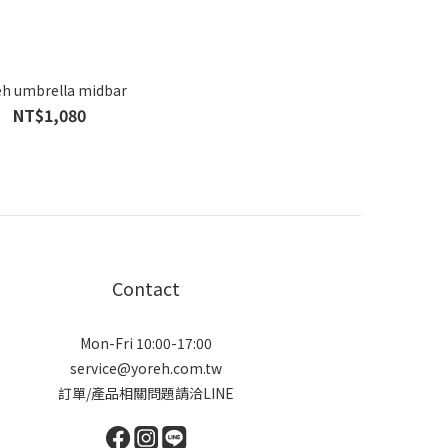
eh umbrella midbar
NT$1,080
Contact
Mon-Fri 10:00-17:00
service@yoreh.com.tw
訂單/產品相關問題請洽LINE