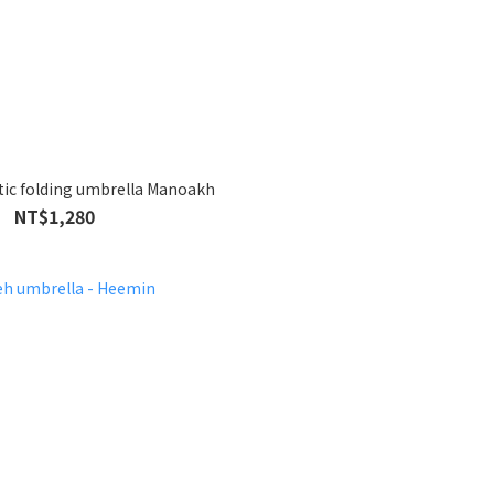
ic folding umbrella Manoakh
NT$1,280