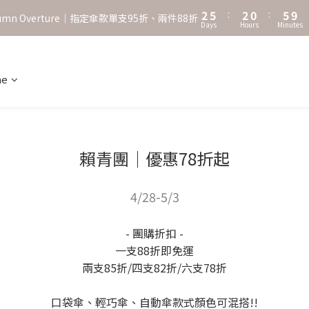
3
6
3
1
6
2
5
:
2
0
:
5
9
˖⋆꙳𝜗𝜚꙳. Shefa 沃野棕4款 全新上市˖⋆꙳𝜗𝜚꙳
utumn Overture｜指定傘款單支95折、兩件88折
Days
Hours
Minutes
1
4
1
4
8
0
3
0
3
7
‧⁺ ⊹˚. 台灣地區任選兩支傘免運 ⁺ ⊹˚.
2
2
6
1
1
5
ne
˖⋆꙳𝜗𝜚꙳. Shefa 沃野棕4款 全新上市˖⋆꙳𝜗𝜚꙳
0
0
4
3
2
1
0
賴青團｜優惠78折起
4/28-5/3
- 團購折扣 -
一支88折即免運
兩支85折/四支82折/六支78折
口袋傘、輕巧傘、自動傘款式顏色可混搭!!