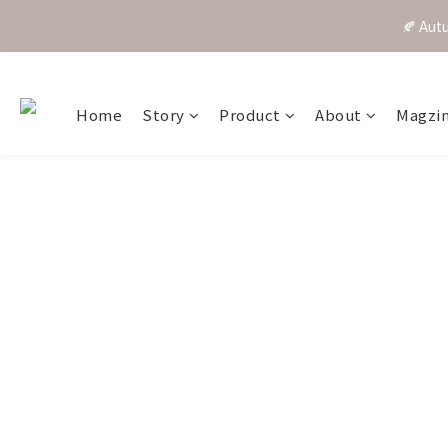
🍂 A
Home
Story
Product
About
Magzi