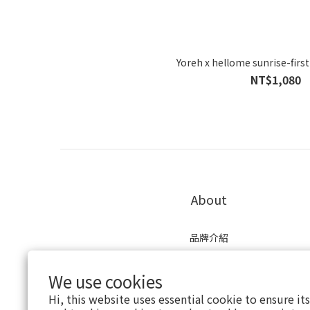
Yoreh x hellome sunrise-firs
NT$1,080
About
品牌介紹
現有通路
口碑評價
We use cookies
會員制度
Hi, this website uses essential cookie to ensure it