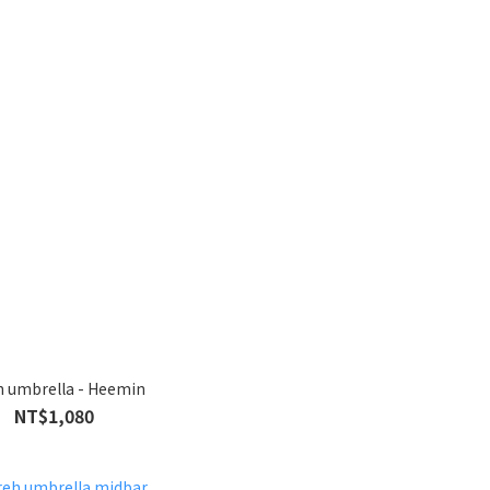
h umbrella - Heemin
NT$1,080