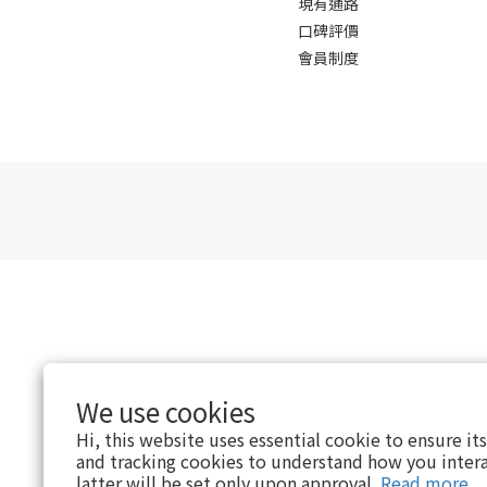
現有通路
口碑評價
會員制度
We use cookies
Hi, this website uses essential cookie to ensure it
and tracking cookies to understand how you intera
latter will be set only upon approval.
Read more