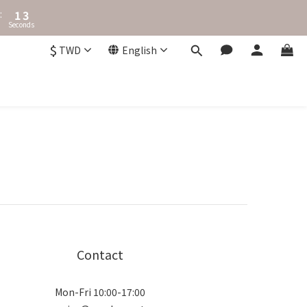
2
3
:
1
2
Seconds
0
1
0
$
TWD
English
Contact
Mon-Fri 10:00-17:00