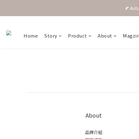
🍂 A
Home
Story
Product
About
Magzi
About
品牌介紹