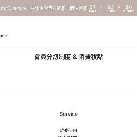
3
8
1
4
6
1
2
7
:
0
3
:
5
0
˖⋆꙳𝜗𝜚꙳. Shefa 沃野棕4款 全新上市˖⋆꙳𝜗𝜚꙳
utumn Overture｜指定傘款單支95折、兩件88折
Days
Hours
Minutes
1
6
2
4
0
5
1
3
‧⁺ ⊹˚. 台灣地區任選兩支傘免運 ⁺ ⊹˚.
4
0
2
3
1
ne
˖⋆꙳𝜗𝜚꙳. Shefa 沃野棕4款 全新上市˖⋆꙳𝜗𝜚꙳
2
0
1
0
會員分級制度 & 消費積點
Service
維修保固