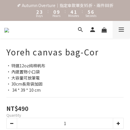
0
1
7
2
3
3
0
6
1
2
2
˖⋆꙳𝜗𝜚꙳. Shefa 沃野棕4款 全新上市˖⋆꙳𝜗𝜚꙳
‧⁺ ⊹˚. 台灣地區任選兩支傘免運 ⁺ ⊹˚.
5
0
1
1
4
0
0
3
˖⋆꙳𝜗𝜚꙳. Shefa 沃野棕4款 全新上市˖⋆꙳𝜗𝜚꙳
2
1
0
Yoreh canvas bag-Cor
• 特選12oz純棉帆布
• 內建置物小口袋
• 大容量可放筆電
• 30cm長背袋加固
•  34 * 39 * 10 cm
NT$490
Quantity