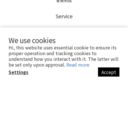
會員制度
Service
維修保固
We use cookies
退換貨服務
舊換新傘
Hi, this website uses essential cookie to ensure its
proper operation and tracking cookies to
異業合作
understand how you interact with it. The latter will
be set only upon approval.
Read more
Contact
Settings
Accept
BUY NOW
Mon-Fri 10:00-17:00
service@yoreh.com.tw
訂單/產品相關問題請洽LINE