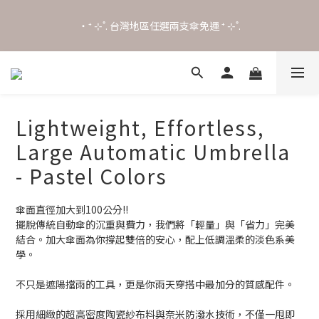
0
5
0
3
6
3
4
4
2
5
2
˖⋆꙳𝜗𝜚꙳. Shefa 沃野棕4款 全新上市˖⋆꙳𝜗𝜚꙳
‧⁺ ⊹˚. 台灣地區任選兩支傘免運 ⁺ ⊹˚.
3
3
1
4
1
2
2
0
3
0
1
1
2
0
˖⋆꙳𝜗𝜚꙳. Shefa 沃野棕4款 全新上市˖⋆꙳𝜗𝜚꙳
0
1
0
Lightweight, Effortless,
Large Automatic Umbrella
- Pastel Colors
傘面直徑加大到100公分!!
擺脫傳統自動傘的沉重與費力，我們將「輕量」與「省力」完美
結合。加大傘面為你撐起雙倍的安心，配上低調溫柔的淡色系美
學。
不只是遮陽擋雨的工具，更是你雨天穿搭中最加分的質感配件。
採用細緻的超高密度陶瓷紗布料與奈米防潑水技術，不僅一甩即