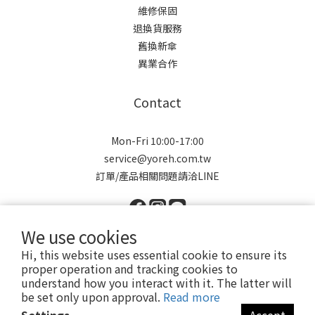
維修保固
退換貨服務
舊換新傘
異業合作
Contact
Mon-Fri 10:00-17:00
service@yoreh.com.tw
訂單/產品相關問題請洽LINE
We use cookies
Hi, this website uses essential cookie to ensure its
proper operation and tracking cookies to
Copyright © 2021 Yoreh. All rights reserved.
understand how you interact with it. The latter will
悠若有限公司 | 91043801
be set only upon approval.
Read more