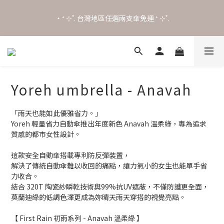
2
1
3
‧⁺ ⊹˚. 台灣地區任選兩支傘免運 ⁺ ⊹˚.
1
0
2
˖⋆꙳𝜗𝜚꙳. Shefa 沃野棕4款 全新上市˖⋆꙳𝜗𝜚꙳
0
1
0
˖⋆꙳𝜗𝜚꙳. Shefa 沃野棕4款 全新上市˖⋆꙳𝜗𝜚꙳
Yoreh umbrella - Anavah
「雨天也能如此優雅省力。」 
Yoreh 輕量省力自動傘推出年度新色 Anavah 溫柔綠，專為追求
質感的都市女性設計。
這款安全自動傘搭載專利防反彈裝置，
解決了傳統自動傘難以收回的痛點，讓力氣小的女生也能單手省
力收合。
結合 320T 陶瓷紗瞬乾技術與99%抗UV遮蔽，不僅防護更全面，
莫蘭迪綠的低調色澤更成為妳晴天雨天穿搭的視覺亮點。
【 First Rain 初雨系列 - Anavah 溫柔綠 】