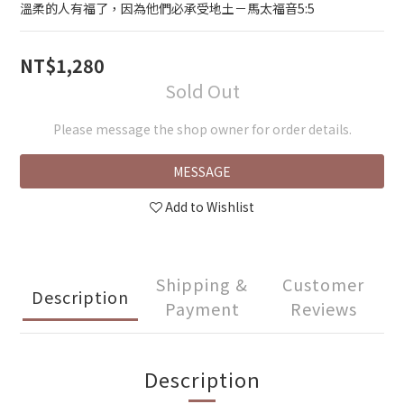
溫柔的人有福了，因為他們必承受地土－馬太福音5:5
NT$1,280
Sold Out
Please message the shop owner for order details.
MESSAGE
Add to Wishlist
Shipping &
Customer
Description
Payment
Reviews
Description