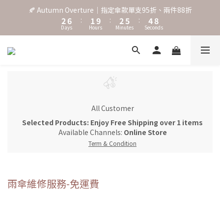
3
7
2
3
6
5
9
🍂 Autumn Overture｜指定傘款單支95折、兩件88折
˖⋆꙳𝜗𝜚꙳. Shefa 沃野棕4款 全新上市˖⋆꙳𝜗𝜚꙳
2
6
:
1
9
:
2
5
:
4
8
Days
Hours
Minutes
Seconds
1
5
0
8
1
4
3
7
0
4
7
0
3
2
6
3
6
2
1
5
‧⁺ ⊹˚. 台灣地區任選兩支傘免運 ⁺ ⊹˚.
2
5
1
0
4
1
4
0
3
0
3
2
˖⋆꙳𝜗𝜚꙳. Shefa 沃野棕4款 全新上市˖⋆꙳𝜗𝜚꙳
2
1
1
0
All Customer
0
Selected Products: Enjoy Free Shipping over 1 items
Available Channels:
Online Store
Term & Condition
雨傘維修服務-免運費