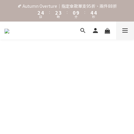
4
2
4
:
2
3
:
0
9
:
4
˖⋆꙳𝜗𝜚꙳. Shefa 沃野棕4款 全新上市˖⋆꙳𝜗𝜚꙳
日
時
分
秒
3
1
3
1
2
8
3
2
0
2
0
1
7
2
1
1
0
6
1
‧⁺ ⊹˚. 台灣地區任選兩支傘免運 ⁺ ⊹˚.
0
0
5
0
4
3
˖⋆꙳𝜗𝜚꙳. Shefa 沃野棕4款 全新上市˖⋆꙳𝜗𝜚꙳
2
1
0