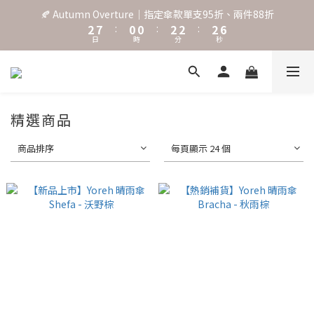
3
8
1
1
3
3
3
7
🍂 Autumn Overture｜指定傘款單支95折、兩件88折
2
7
:
0
0
:
2
2
:
2
6
˖⋆꙳𝜗𝜚꙳. Shefa 沃野棕4款 全新上市˖⋆꙳𝜗𝜚꙳
日
時
分
秒
1
6
1
1
1
5
0
5
0
0
0
4
4
3
‧⁺ ⊹˚. 台灣地區任選兩支傘免運 ⁺ ⊹˚.
3
2
2
1
1
0
˖⋆꙳𝜗𝜚꙳. Shefa 沃野棕4款 全新上市˖⋆꙳𝜗𝜚꙳
精選商品
0
商品排序
每頁顯示 24 個