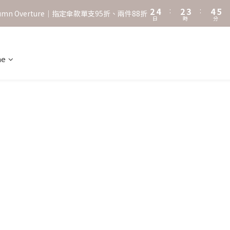
2
4
:
2
3
:
4
5
˖⋆꙳𝜗𝜚꙳. Shefa 沃野棕4款 全新上市˖⋆꙳𝜗𝜚꙳
utumn Overture｜指定傘款單支95折、兩件88折
日
時
分
1
3
1
2
3
4
0
2
0
1
2
3
‧⁺ ⊹˚. 台灣地區任選兩支傘免運 ⁺ ⊹˚.
1
0
1
2
0
0
1
ne
˖⋆꙳𝜗𝜚꙳. Shefa 沃野棕4款 全新上市˖⋆꙳𝜗𝜚꙳
0