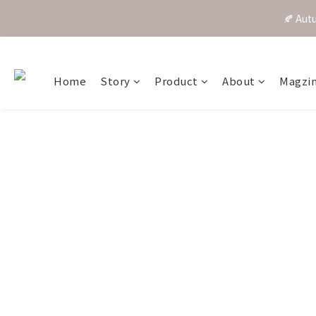
🍂 A
Home
Story
Product
About
Magzi